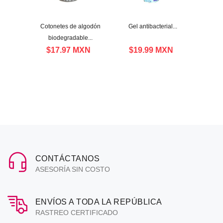
80 gr...
Cotonetes de algodón
Gel antibacterial...
Repele
biodegradable...
al
XN
$17.97 MXN
$19.99 MXN
$9
CONTÁCTANOS
ASESORÍA SIN COSTO
ENVÍOS A TODA LA REPÚBLICA
RASTREO CERTIFICADO