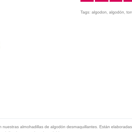
Tags:
algodon,
algodón,
to
on nuestras
almohadillas de algodón desmaquillantes
. Están elaborada