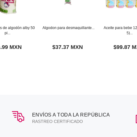
s de algodón alby 50
Algodon para desmaquillante...
Aceite para bebe 1
pi...
5)...
9.99 MXN
$37.37 MXN
$99.87 
ENVÍOS A TODA LA REPÚBLICA
RASTREO CERTIFICADO